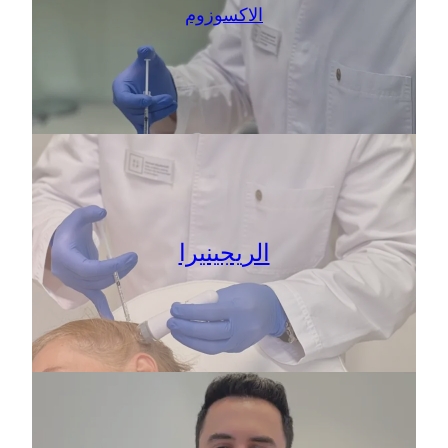
الاكسوزوم
الريجينيرا