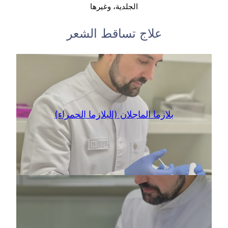
الجلدية، وغيرها
علاج تساقط الشعر
بلازما الماجلان (البلازما الحمراء)