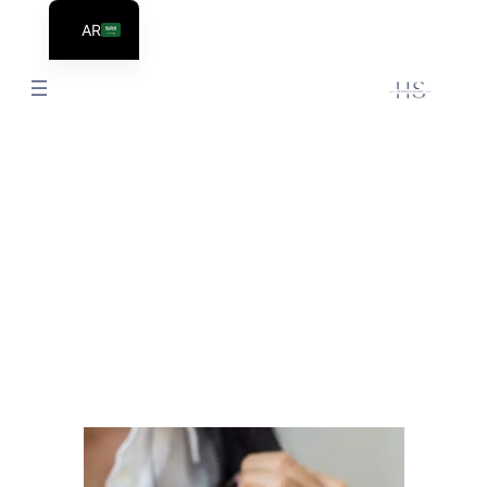
AR
EN