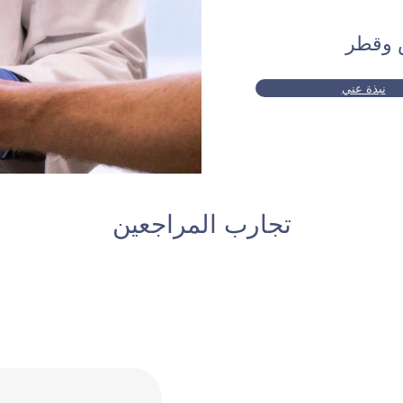
ض وقطر
نبذة عني
تجارب المراجعين